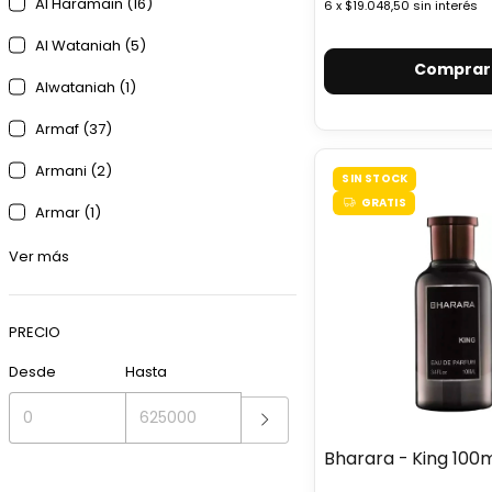
Al Haramain (16)
6
x
$19.048,50
sin interés
Al Wataniah (5)
Comprar
Alwataniah (1)
Armaf (37)
Armani (2)
SIN STOCK
GRATIS
Armar (1)
Ver más
PRECIO
Desde
Hasta
Bharara - King 100