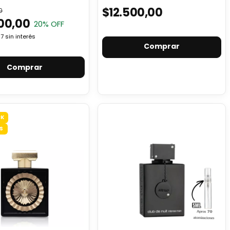
$12.500,00
0
00,00
20
% OFF
67
sin interés
Comprar
CK
S