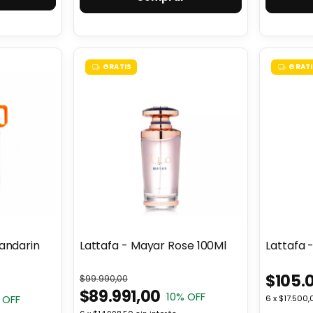
GRATIS
GRATI
andarin
Lattafa - Mayar Rose 100Ml
Lattafa 
$105.
$99.990,00
$89.991,00
10
% OFF
 OFF
6
x
$17.500,