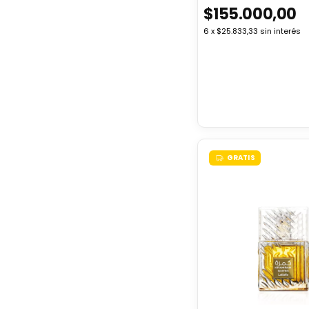
$155.000,00
6
x
$25.833,33
sin interés
GRATIS