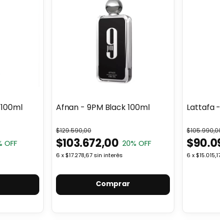
 100ml
Afnan - 9PM Black 100ml
Lattafa 
$129.590,00
$105.990,0
$103.672,00
$90.0
% OFF
20
% OFF
6
x
$17.278,67
sin interés
6
x
$15.015,1
Comprar