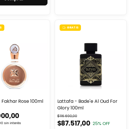
S
GRATIS
- Fakhar Rose 100ml
Lattafa - Bade'e Al Oud For
Glory 100ml
000,00
$116.690,00
$87.517,00
25
% OFF
00
sin interés