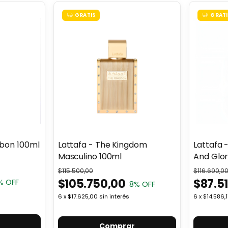
GRATIS
GRATI
rbon 100ml
Lattafa - The Kingdom
Lattafa 
Masculino 100ml
And Glor
$115.500,00
$116.690,0
$105.750,00
$87.5
% OFF
8
% OFF
6
x
$17.625,00
sin interés
6
x
$14.586,1
Comprar