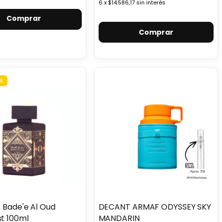
6
x
$14.586,17
sin interés
Comprar
S
- Bade'e Al Oud
DECANT ARMAF ODYSSEY SKY
t 100ml
MANDARIN