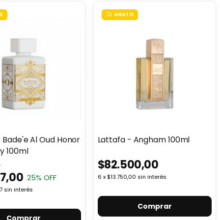
S
GRATIS
- Bade'e Al Oud Honor
Lattafa - Angham 100ml
y 100ml
$82.500,00
0
17,00
25
% OFF
6
x
$13.750,00
sin interés
7
sin interés
Comprar