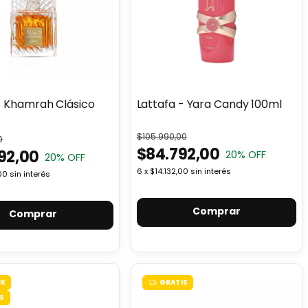
- Khamrah Clásico
Lattafa - Yara Candy 100ml
$105.990,00
0
$84.792,00
592,00
20
% OFF
20
% OFF
6
x
$14.132,00
sin interés
00
sin interés
Comprar
Comprar
CK
GRATIS
S