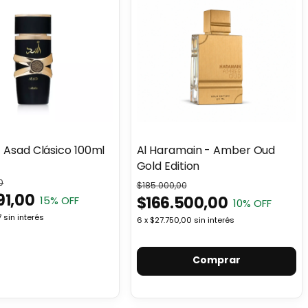
- Asad Clásico 100ml
Al Haramain - Amber Oud
Gold Edition
0
$185.000,00
91,00
$166.500,00
15
% OFF
10
% OFF
7
sin interés
6
x
$27.750,00
sin interés
Comprar