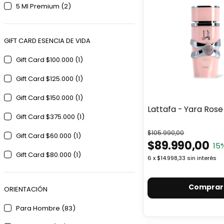
5 Ml Premium (2)
GIFT CARD ESENCIA DE VIDA
Gift Card $100.000 (1)
Gift Card $125.000 (1)
Gift Card $150.000 (1)
Lattafa - Yara Rose
Gift Card $375.000 (1)
$105.990,00
Gift Card $60.000 (1)
$89.990,00
15
Gift Card $80.000 (1)
6
x
$14.998,33
sin interés
Comprar
ORIENTACIÓN
Para Hombre (83)