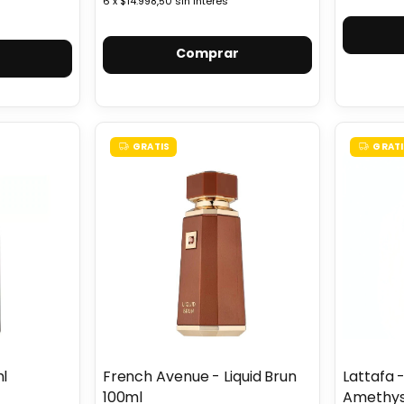
6
x
$14.998,50
sin interés
Comprar
GRATIS
GRATI
ml
French Avenue - Liquid Brun
Lattafa 
100ml
Amethys