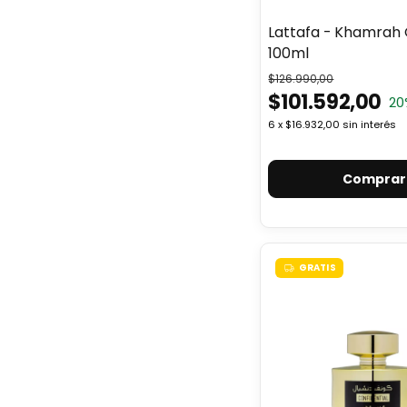
Lattafa - Khamrah
100ml
$126.990,00
$101.592,00
20
6
x
$16.932,00
sin interés
GRATIS