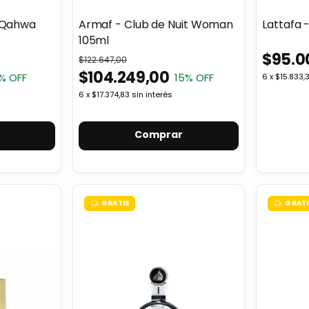
 Qahwa
Armaf - Club de Nuit Woman
Lattafa 
105ml
$95.0
$122.647,00
$104.249,00
% OFF
15
% OFF
6
x
$15.833,
6
x
$17.374,83
sin interés
Comprar
GRATIS
GRATI