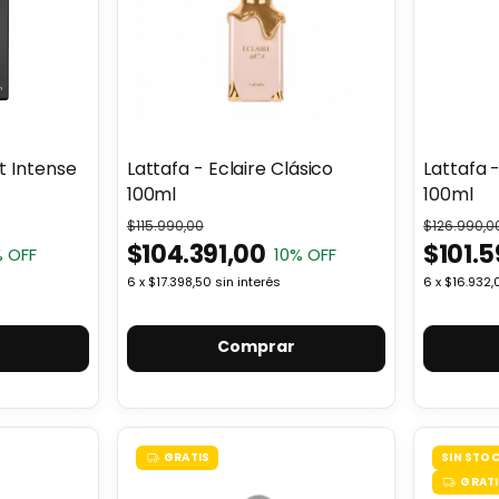
t Intense
Lattafa - Eclaire Clásico
Lattafa 
100ml
100ml
$115.990,00
$126.990,0
$104.391,00
$101.
 OFF
10
% OFF
6
x
$17.398,50
sin interés
6
x
$16.932,
Comprar
GRATIS
SIN STO
GRATI