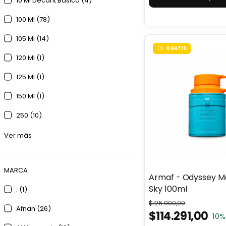
10 Ml Decant Básico (4)
100 Ml (78)
105 Ml (14)
GRATIS
120 Ml (1)
125 Ml (1)
150 Ml (1)
250 (10)
Ver más
MARCA
Armaf - Odyssey M
Sky 100ml
. (1)
$126.990,00
Afnan (26)
$114.291,00
10
%