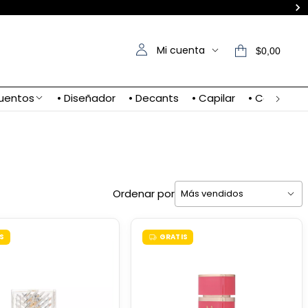
Mi cuenta
$0,00
uentos
• Diseñador
• Decants
• Capilar
• Contacto
Ordenar por
S
GRATIS