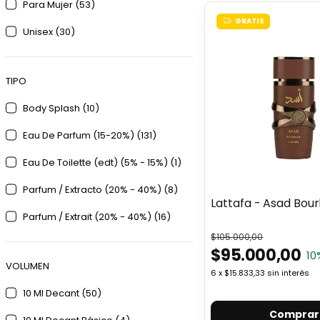
Para Mujer (53)
GRATIS
Unisex (30)
TIPO
Body Splash (10)
Eau De Parfum (15-20%) (131)
Eau De Toilette (edt) (5% - 15%) (1)
Parfum / Extracto (20% - 40%) (8)
Lattafa - Asad Bou
Parfum / Extrait (20% - 40%) (16)
$105.000,00
$95.000,00
10
VOLUMEN
6
x
$15.833,33
sin interés
10 Ml Decant (50)
Comprar