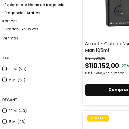
• Explorar por Notas de fragancias
• Fragancias Arabes
Karseell
• Ofertas Exclusivas
Ver más
Armaf - Club de Nui
Man 105ml
TALLE
$137.690,00
$110.152,00
20
%
10 Ml (28)
6
x
$18.358,67
sin interés
5 Ml (28)
Comprar
DECANT
10 Ml (43)
GRATIS
5 Ml (43)