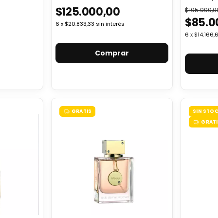
$125.000,00
$105.990,0
$85.0
6
x
$20.833,33
sin interés
6
x
$14.166,
GRATIS
SIN STO
GRATI