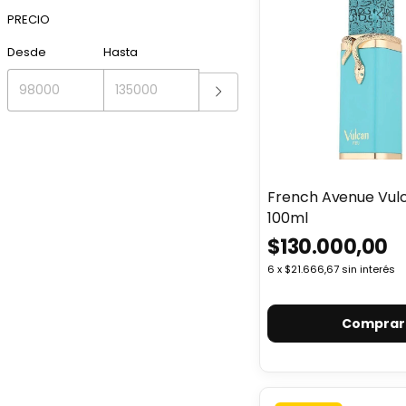
PRECIO
Desde
Hasta
French Avenue Vul
100ml
$130.000,00
6
x
$21.666,67
sin interés