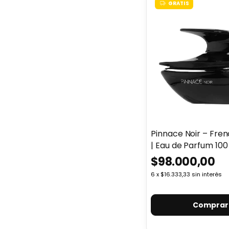
GRATIS
Pinnace Noir – Fre
| Eau de Parfum 100
$98.000,00
6
x
$16.333,33
sin interés