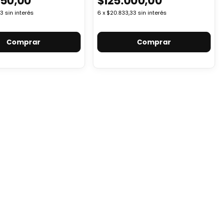
250,00
$125.000,00
33
sin interés
6
x
$20.833,33
sin interés