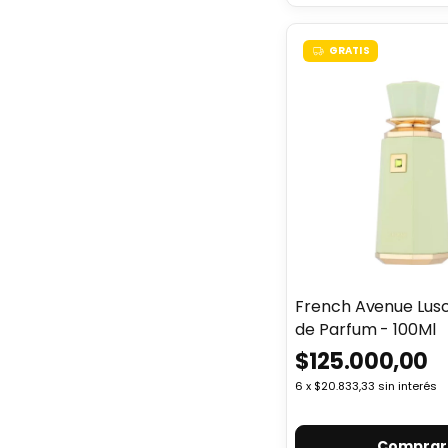
GRATIS
French Avenue Lusc
de Parfum - 100Ml
$125.000,00
6
x
$20.833,33
sin interés