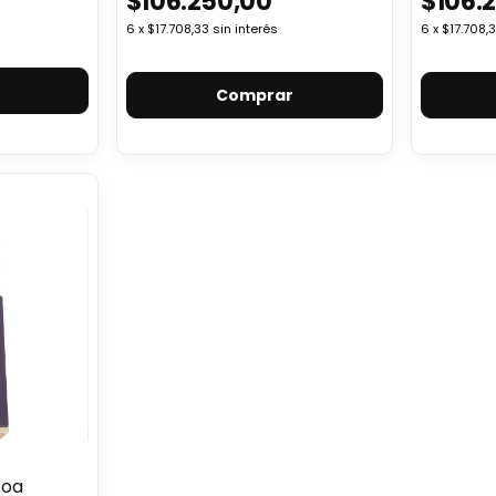
$106.250,00
$106.
6
x
$17.708,33
sin interés
6
x
$17.708,
coa