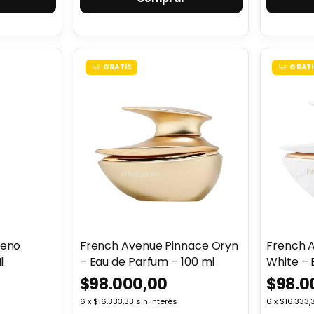
GRATIS
GRATI
neno
French Avenue Pinnace Oryn
French 
l
– Eau de Parfum – 100 ml
White – 
ml
$98.000,00
$98.0
6
x
$16.333,33
sin interés
6
x
$16.333,