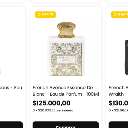
GRATIS
GRATI
ious - Eau
French Avenue Essence De
French 
Blanc - Eau de Parfum - 100Ml
Wraith –
ml
$125.000,00
$130.
6
x
$20.833,33
sin interés
6
x
$21.666,