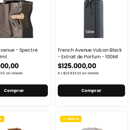
Avenue - Spectre
French Avenue Vulcan Black
0ml
- Extrait de Parfum - 100Ml
000,00
$125.000,00
,00
sin interés
6
x
$20.833,33
sin interés
S
GRATIS