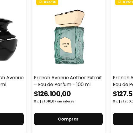
GRATIS
GRATI
nch Avenue
French Avenue Aether Extrait
French 
 ml
– Eau de Parfum - 100 ml
Eau de P
$126.100,00
$127.
6
x
$21.016,67
sin interés
6
x
$21.250,