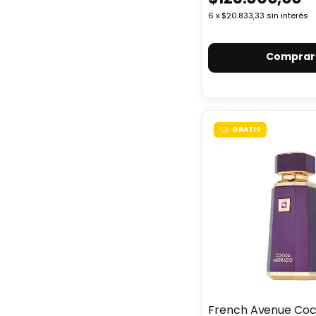
6
x
$20.833,33
sin interés
Comprar
GRATIS
French Avenue Co