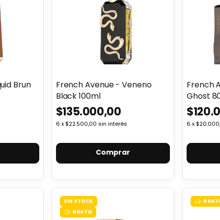
uid Brun
French Avenue - Veneno
French 
Black 100ml
Ghost 8
$135.000,00
$120.
6
x
$22.500,00
sin interés
6
x
$20.000
Comprar
SIN STOCK
GRATI
GRATIS