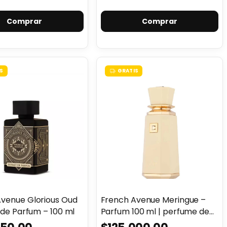
S
GRATIS
venue Glorious Oud
French Avenue Meringue –
t de Parfum – 100 ml
Parfum 100 ml | perfume de
lujo