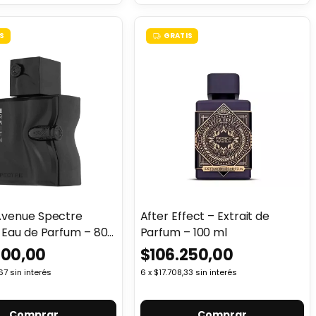
S
GRATIS
Avenue Spectre
After Effect – Extrait de
 Eau de Parfum – 80
Parfum – 100 ml
000,00
$106.250,00
67
sin interés
6
x
$17.708,33
sin interés