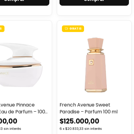
S
GRATIS
Avenue Pinnace
French Avenue Sweet
Eau de Parfum – 100
Paradise – Parfum 100 ml
00,00
$125.000,00
33
sin interés
6
x
$20.833,33
sin interés