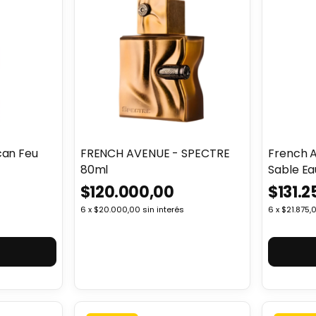
can Feu
FRENCH AVENUE - SPECTRE
French 
80ml
Sable Ea
100Ml
$120.000,00
$131.2
6
x
$20.000,00
sin interés
6
x
$21.875,