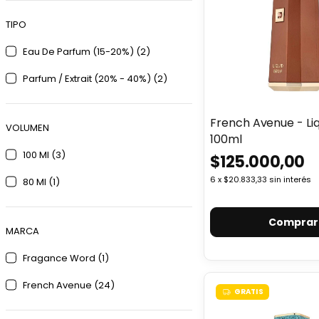
TIPO
Eau De Parfum (15-20%) (2)
Parfum / Extrait (20% - 40%) (2)
French Avenue - Liq
VOLUMEN
100ml
100 Ml (3)
$125.000,00
6
x
$20.833,33
sin interés
80 Ml (1)
MARCA
Fragance Word (1)
French Avenue (24)
GRATIS