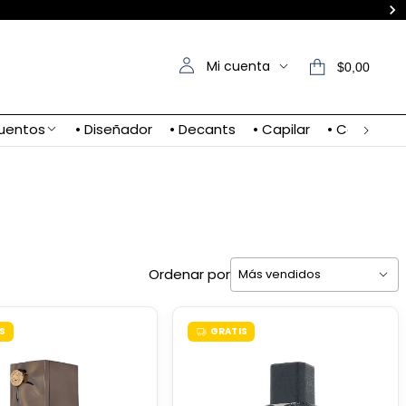
Mi cuenta
$0,00
uentos
• Diseñador
• Decants
• Capilar
• Contacto
Ordenar por
S
GRATIS