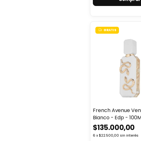
GRATIS
French Avenue Ve
Bianco - Edp - 100M
$135.000,00
6
x
$22.500,00
sin interés