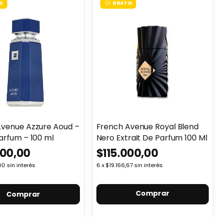
S
GRATIS
Avenue Azzure Aoud –
French Avenue Royal Blend
arfum – 100 ml
Nero Extrait De Parfum 100 Ml
500,00
$115.000,00
00
sin interés
6
x
$19.166,67
sin interés
Comprar