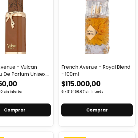
Avenue - Vulcan
French Avenue - Royal Blend
u De Parfum Unisex -
- 100ml
50,00
$115.000,00
00
sin interés
6
x
$19.166,67
sin interés